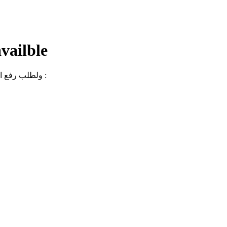
availble
ولطلب رفع الحجب عن الموقع يمكن التواصل بشكل رسمي من خلال الدعم الفني :